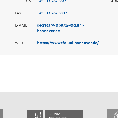
TELEFON
+49 511 762 5611
AD
FAX
+49 511 762 3997
E-MAIL
secretary-sfb871
tfd.uni-
hannover.de
WEB
https://www.tfd.uni-hannover.de/