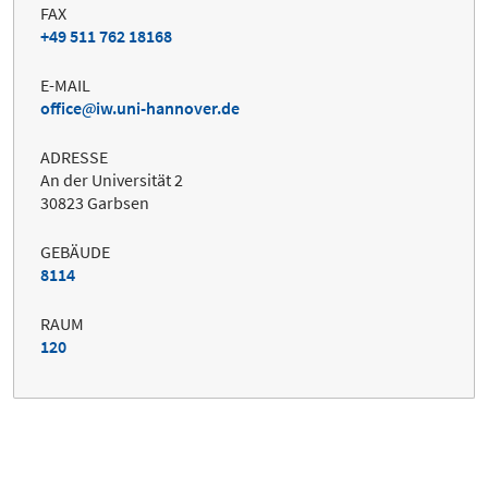
FAX
+49 511 762 18168
E-MAIL
office
iw.uni-hannover.de
ADRESSE
An der Universität 2
30823 Garbsen
GEBÄUDE
8114
RAUM
120