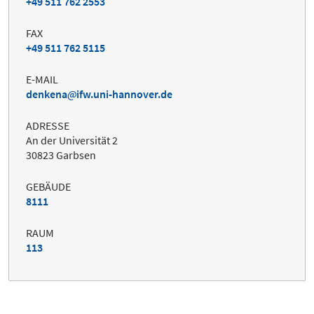
+49 511 762 2553
FAX
+49 511 762 5115
E-MAIL
denkena
ifw.uni-hannover.de
ADRESSE
An der Universität 2
30823 Garbsen
GEBÄUDE
8111
RAUM
113