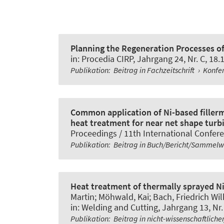
Planning the Regeneration Processes o
in:
Procedia CIRP
, Jahrgang 24, Nr. C, 18.
Publikation
:
Beitrag in Fachzeitschrift
›
Konfer
Common application of Ni-based filler
heat treatment for near net shape turb
Proceedings / 11th International Conferen
Publikation
:
Beitrag in Buch/Bericht/Sammel
Heat treatment of thermally sprayed Ni-
Martin
; Möhwald, Kai
; Bach, Friedrich Wil
in:
Welding and Cutting
, Jahrgang 13, Nr.
Publikation
:
Beitrag in nicht-wissenschaftliche